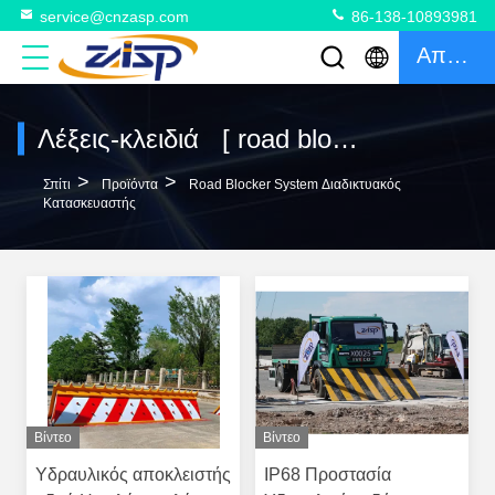
service@cnzasp.com
86-138-10893981
Απόσπασμα
Λέξεις-κλειδιά [ road blocker system ] αντιστοιχία 120 προϊόντα
>
>
Σπίτι
Προϊόντα
Road Blocker System Διαδικτυακός
Κατασκευαστής
Βίντεο
Βίντεο
Υδραυλικός αποκλειστής
IP68 Προστασία