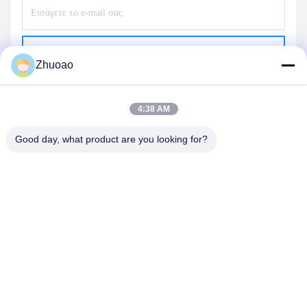
Στέλνω
Zhuoao
4:38 AM
Good day, what product are you looking for?
BEIJING ZHUOAOSHIPENG TECHNOLOGY
CO., LTD.
service@cnzasp.com
86-138-10893981
Δωμάτιο 2005, όροφος 20, κτίριο Α, κτίριο Shagnlian, αριθ. 4,
οδός Fufeng, Πεκίνο, Κίνα