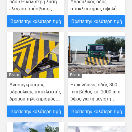
οδού Η καλύτερη λύση
Υδραυλικός οδός
ελέγχου πρόσβασης
αποκλειστήρας υψηλή
στην αγορά
ασφάλεια για τις
Βρείτε την καλύτερη τιμή
Βρείτε την καλύτερη τιμή
επιχειρήσεις
Βίντεο
Βίντεο
Ανασυγκρότητος
Επικίνδυνος οδός 300
υδραυλικός αποκλειστής
mm βάθος και 1000 mm
δρόμου τηλεχειρισμός
ύψος για τη μέγιστη
μηδενική διείσδυση
ασφάλεια
Βρείτε την καλύτερη τιμή
Βρείτε την καλύτερη τιμή