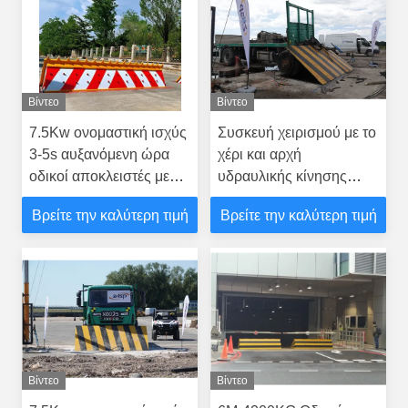
Βίντεο
Βίντεο
7.5Kw ονομαστική ισχύς
Συσκευή χειρισμού με το
3-5s αυξανόμενη ώρα
χέρι και αρχή
οδικοί αποκλειστές με
υδραυλικής κίνησης
συσκευή χειρισμού Ναι
Οδικοί αποκλειστές για
Βρείτε την καλύτερη τιμή
Βρείτε την καλύτερη τιμή
καταστάσεις έκτακτης
ανάγκης
Βίντεο
Βίντεο