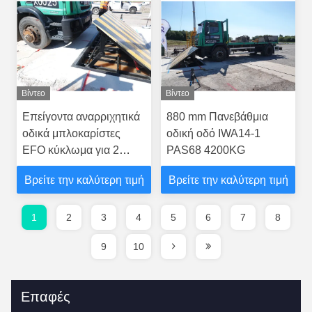
EFO≤2s για σας
Βίντεο
Βίντεο
Επείγοντα αναρριχητικά
880 mm Πανεβάθμια
οδικά μπλοκαρίστες
οδική οδό IWA14-1
EFO κύκλωμα για 2
PAS68 4200KG
δευτερόλεπτα αντίδραση
Βρείτε την καλύτερη τιμή
Βρείτε την καλύτερη τιμή
7.5Kw ισχύς 25mm
πάχος της κορυφής
πλάκας
1
2
3
4
5
6
7
8
9
10
Επαφές