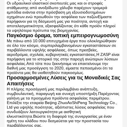
Οι υδραυλικοί ελαστικοί σκοπευτές μας και οι στροφές
στάθμευσης από ανοξείδωτο χάλυβα παρέχουν τρομερά
εμπόδια ενάντια στην πρόσβαση μη εξουσιοδοτημένων
οχημάτων.ενώ προωθούν την ασφάλεια των πεζώνΕίμαστε
περήφανοι για τη δέσμευσή μας για ποιότητα, αντοχή και
αποτελεσματικότητα, εξασφαλίζοντας ότι κάθε προϊόν πληροί
τα υψηλότερα πρότυπα της βιομηχανίας.
Παγκόσμιο όραμα, τοπική εμπειρογνωμοσύνη
Με πάνω από 10.000 επιτυχημένα έργα που ολοκληρώθηκαν
σε όλο τον κόσμο, συμπεριλαμβανομένων εγκαταστάσεων σε
περιβάλλοντα υψηλής ασφάλειας, όπως πρεσβείες,
αεροδρόμια, σχολεία, κυβερνητικές εγκαταστάσεις,Η ZASP είναι
περήφανη για το ιστορικό της στην παροχή ανώτερων λύσεων
ασφαλείας.Από τότε που ξεκινήσαμε να επεκτείνουμε την
διεθνή μας προσέγγιση το 2020, είμαστε πεπεισμένοι ότι τα
προϊόντα μας θα υιοθετηθούν παγκοσμίως.
Προσαρμοσμένες Λύσεις για τις Μοναδικές Σας
Απαιτήσεις
Η πλήρης προσέγγισή μας περιλαμβάνει ανάπτυξη,
συμβουλευτική, παραγωγή και συνεχή υποστήριξη.Παρέχοντας
γαλήνη με τα προηγμένα προϊόντα ασφαλείας περιμέτρου.
Επιλέξτε την εταιρεία Beijing ZhuoAoShiPeng Technology Co.,
Ltd για υψηλής ποιότητας, αξιόπιστες λύσεις ασφαλείας που
συνδυάζουν λειτουργικότητα με αισθητική
ελκυστικότητα.Βιώστε τη διαφορά της συνεργασίας με έναν
ηγέτη του κλάδου που δεσμεύεται για την προστασία του
περιβάλλοντος σας.