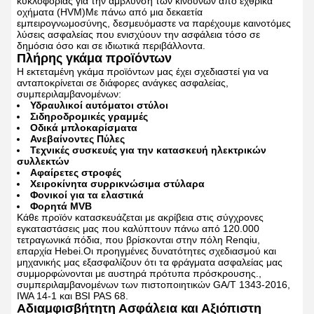
κυκλοφορίας για την άμβλυνση των κινδύνων από εχθρικά
οχήματα (HVM)Με πάνω από μια δεκαετία
εμπειρογνωμοσύνης, δεσμευόμαστε να παρέχουμε καινοτόμες
λύσεις ασφαλείας που ενισχύουν την ασφάλεια τόσο σε
δημόσια όσο και σε ιδιωτικά περιβάλλοντα.
Πλήρης γκάμα προϊόντων
Η εκτεταμένη γκάμα προϊόντων μας έχει σχεδιαστεί για να
ανταποκρίνεται σε διάφορες ανάγκες ασφαλείας,
συμπεριλαμβανομένων:
Υδραυλικοί αυτόματοι στύλοι
Σιδηροδρομικές γραμμές
Οδικά μπλοκαρίσματα
Ανεβαίνοντες Πύλες
Τεχνικές συσκευές για την κατασκευή ηλεκτρικών
συλλεκτών
Αφαίρετες στροφές
Χειροκίνητα συρρικνώσιμα στύλαρα
Φονικοί για τα ελαστικά
Φορητά MVB
Κάθε προϊόν κατασκευάζεται με ακρίβεια στις σύγχρονες
εγκαταστάσεις μας που καλύπτουν πάνω από 120.000
τετραγωνικά πόδια, που βρίσκονται στην πόλη Renqiu,
επαρχία Hebei.Οι προηγμένες δυνατότητες σχεδιασμού και
μηχανικής μας εξασφαλίζουν ότι τα φράγματα ασφαλείας μας
συμμορφώνονται με αυστηρά πρότυπα πρόσκρουσης.,
συμπεριλαμβανομένων των πιστοποιητικών GA/T 1343-2016,
IWA 14-1 και BSI PAS 68.
Αδιαμφισβήτητη Ασφάλεια και Αξιόπιστη