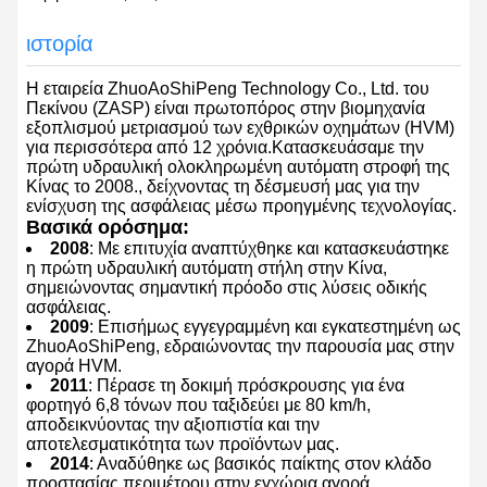
ιστορία
Η εταιρεία ZhuoAoShiPeng Technology Co., Ltd. του
Πεκίνου (ZASP) είναι πρωτοπόρος στην βιομηχανία
εξοπλισμού μετριασμού των εχθρικών οχημάτων (HVM)
για περισσότερα από 12 χρόνια.Κατασκευάσαμε την
πρώτη υδραυλική ολοκληρωμένη αυτόματη στροφή της
Κίνας το 2008., δείχνοντας τη δέσμευσή μας για την
ενίσχυση της ασφάλειας μέσω προηγμένης τεχνολογίας.
Βασικά ορόσημα:
2008
: Με επιτυχία αναπτύχθηκε και κατασκευάστηκε
η πρώτη υδραυλική αυτόματη στήλη στην Κίνα,
σημειώνοντας σημαντική πρόοδο στις λύσεις οδικής
ασφάλειας.
2009
: Επισήμως εγγεγραμμένη και εγκατεστημένη ως
ZhuoAoShiPeng, εδραιώνοντας την παρουσία μας στην
αγορά HVM.
2011
: Πέρασε τη δοκιμή πρόσκρουσης για ένα
φορτηγό 6,8 τόνων που ταξιδεύει με 80 km/h,
αποδεικνύοντας την αξιοπιστία και την
αποτελεσματικότητα των προϊόντων μας.
2014
: Αναδύθηκε ως βασικός παίκτης στον κλάδο
προστασίας περιμέτρου στην εγχώρια αγορά.