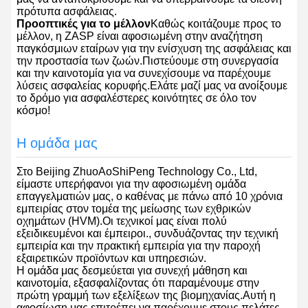
πρότυπα ασφάλειας.
Προοπτικές για το μέλλον
Καθώς κοιτάζουμε προς το
μέλλον, η ZASP είναι αφοσιωμένη στην αναζήτηση
παγκόσμιων εταίρων για την ενίσχυση της ασφάλειας και
την προστασία των ζωών.Πιστεύουμε στη συνεργασία
και την καινοτομία για να συνεχίσουμε να παρέχουμε
λύσεις ασφαλείας κορυφής.Ελάτε μαζί μας να ανοίξουμε
το δρόμο για ασφαλέστερες κοινότητες σε όλο τον
κόσμο!
Η ομάδα μας
Στο Beijing ZhuoAoShiPeng Technology Co., Ltd,
είμαστε υπερήφανοι για την αφοσιωμένη ομάδα
επαγγελματιών μας, ο καθένας με πάνω από 10 χρόνια
εμπειρίας στον τομέα της μείωσης των εχθρικών
οχημάτων (HVM).Οι τεχνικοί μας είναι πολύ
εξειδικευμένοι και έμπειροι., συνδυάζοντας την τεχνική
εμπειρία και την πρακτική εμπειρία για την παροχή
εξαιρετικών προϊόντων και υπηρεσιών.
Η ομάδα μας δεσμεύεται για συνεχή μάθηση και
καινοτομία, εξασφαλίζοντας ότι παραμένουμε στην
πρώτη γραμμή των εξελίξεων της βιομηχανίας.Αυτή η
αφοσίωση μας επιτρέπει να παρέχουμε στους πελάτες