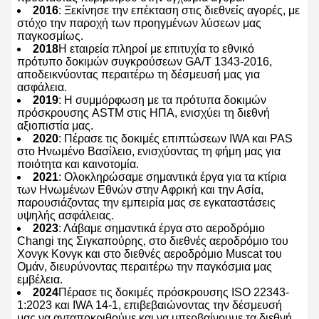
2016
: Ξεκίνησε την επέκταση στις διεθνείς αγορές, με
στόχο την παροχή των προηγμένων λύσεων μας
παγκοσμίως.
2018
Η εταιρεία πληροί με επιτυχία το εθνικό
πρότυπο δοκιμών συγκρούσεων GA/T 1343-2016,
αποδεικνύοντας περαιτέρω τη δέσμευσή μας για
ασφάλεια.
2019
: Η συμμόρφωση με τα πρότυπα δοκιμών
πρόσκρουσης ASTM στις ΗΠΑ, ενισχύει τη διεθνή
αξιοπιστία μας.
2020
: Πέρασε τις δοκιμές επιπτώσεων IWA και PAS
στο Ηνωμένο Βασίλειο, ενισχύοντας τη φήμη μας για
ποιότητα και καινοτομία.
2021
: Ολοκληρώσαμε σημαντικά έργα για τα κτίρια
των Ηνωμένων Εθνών στην Αφρική και την Ασία,
παρουσιάζοντας την εμπειρία μας σε εγκαταστάσεις
υψηλής ασφάλειας.
2023
: Λάβαμε σημαντικά έργα στο αεροδρόμιο
Changi της Σιγκαπούρης, στο διεθνές αεροδρόμιο του
Χονγκ Κονγκ και στο διεθνές αεροδρόμιο Muscat του
Ομάν, διευρύνοντας περαιτέρω την παγκόσμια μας
εμβέλεια.
2024
Πέρασε τις δοκιμές πρόσκρουσης ISO 22343-
1:2023 και IWA 14-1, επιβεβαιώνοντας την δέσμευσή
μας να ανταποκριθούμε και να υπερβαίνουμε τα διεθνή