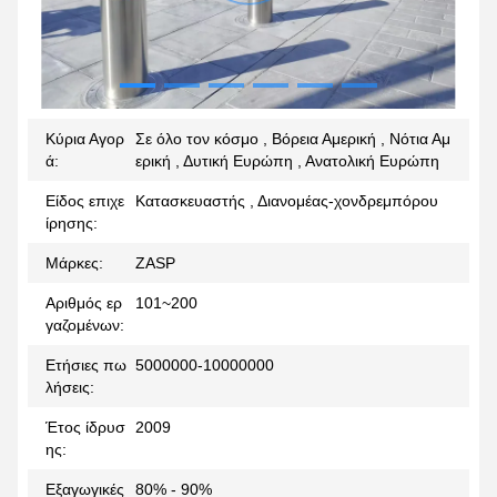
Κύρια Αγορ
Σε όλο τον κόσμο , Βόρεια Αμερική , Νότια Αμ
ά:
ερική , Δυτική Ευρώπη , Ανατολική Ευρώπη
Είδος επιχε
Κατασκευαστής , Διανομέας-χονδρεμπόρου
ίρησης:
Μάρκες:
ZASP
Αριθμός ερ
101~200
γαζομένων:
Ετήσιες πω
5000000-10000000
λήσεις:
Έτος ίδρυσ
2009
ης:
Εξαγωγικές
80% - 90%