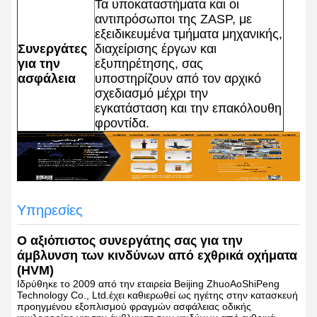
Τα υποκαταστήματα και οι
αντιπρόσωποι της ZASP, με
εξειδικευμένα τμήματα μηχανικής,
Συνεργάτες
διαχείρισης έργων και
για την
εξυπηρέτησης, σας
ασφάλεια
υποστηρίζουν από τον αρχικό
σχεδιασμό μέχρι την
εγκατάσταση και την επακόλουθη
φροντίδα.
Υπηρεσίες
Ο αξιόπιστος συνεργάτης σας για την
άμβλυνση των κινδύνων από εχθρικά οχήματα
(HVM)
Ιδρύθηκε το 2009 από την εταιρεία Beijing ZhuoAoShiPeng
Technology Co., Ltd.έχει καθιερωθεί ως ηγέτης στην κατασκευή
προηγμένου εξοπλισμού φραγμών ασφάλειας οδικής