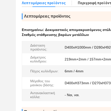
Λεπτομέρειες προϊόντος
Περιγραφή προϊόν
Λεπτομέρειες προϊόντος
Επισημαίνω:
Δοκιμαστικός απομακρυσόμενος στύλ
Σταθμός στάθμευσης βαρέων μετάλλων
Διάσταση
D400xH1000mm / D280xH9
προϊόντος:
Διάμετρος
219mm+2mm / 157mm+2m
κυλίνδρου:
Πάχος κυλίνδρων:
6mm / 4mm
Μέγεθος του
D400xH373mm / D270xH37
μανίκου βάσης:
Αντανακλαστική
- Ναι, ναι.
κόλλα: