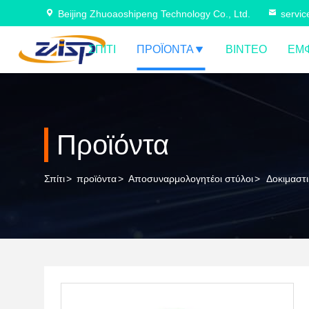
Beijing Zhuoaoshipeng Technology Co., Ltd.
servi
ΣΠΊΤΙ
ΠΡΟΪΌΝΤΑ
ΒΊΝΤΕΟ
ΕΜΦ
Προϊόντα
Σπίτι
>
προϊόντα
>
Αποσυναρμολογητέοι στύλοι
>
Δοκιμαστ