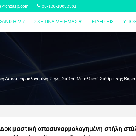
ce@cnzasp.com
86-138-10893981
ΆΝΙΣΗ VR
ΣΧΕΤΙΚΆ ΜΕ ΕΜΆΣ
ΕΙΔΉΣΕΙΣ
ΥΠΟΘ
ική Αποσυναρμολογημένη Στήλη Στύλου Μεταλλικού Στάθμευσης Βαριά 
Δοκιμαστική αποσυναρμολογημένη στήλη στύ