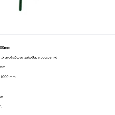
000mm
πό ανοξείδωτο χάλυβα, προαιρετικό
2mm
 1000 mm
τά
ς