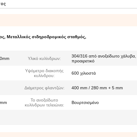
τος
ος
,
Μεταλλικός σιδηροδρομικός σταθμός
,
304/316 από ανοξείδωτο χάλυβα,
20mm
Υλικό κυλίνδρων:
προαιρετικό
Υψόμετρο διακοπής
m
600 χιλιοστά
κυλίνδρου:
Διάμετρος φλαντζών:
400 mm / 280 mm + 5 mm
Το ανοξείδωτο
3mm
Βουρτσισμένο
κυλίνδρων τελειώνει: