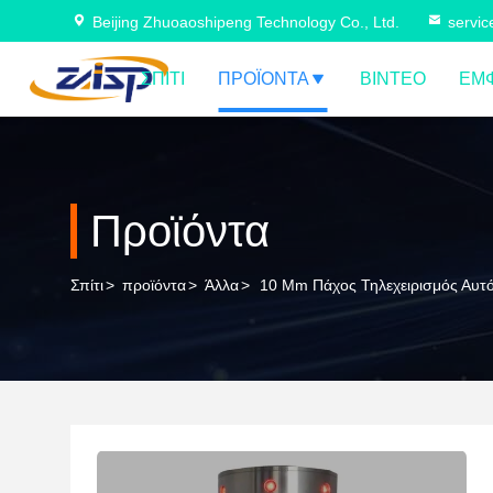
Beijing Zhuoaoshipeng Technology Co., Ltd.
servi
ΣΠΊΤΙ
ΠΡΟΪΌΝΤΑ
ΒΊΝΤΕΟ
ΕΜΦ
Προϊόντα
Σπίτι
>
προϊόντα
>
Άλλα
>
10 Mm Πάχος Τηλεχειρισμός Αυτό