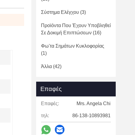
Σύστημα Ελέγχου
(3)
Προϊόντα Που Έχουν Υποβληθεί
Σε Δοκιμή Επιπτώσεων
(16)
Φω'τα Σημάτων Κυκλοφορίας
(1)
Άλλα
(42)
Επαφές
Επαφές:
Mrs. Angela Chi
τηλ:
86-138-10893981