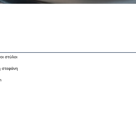
οι στύλοι
η στεφάνη
m