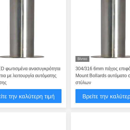
Βίντεο
ED φωτισμένα ανασυγκρότητα
304/316 6mm πάχος επιφά
ια με λειτουργία αυτόματης
Mount Bollards αυτόματο
σης
στύλων
ίτε την καλύτερη τιμή
Βρείτε την καλύτερ