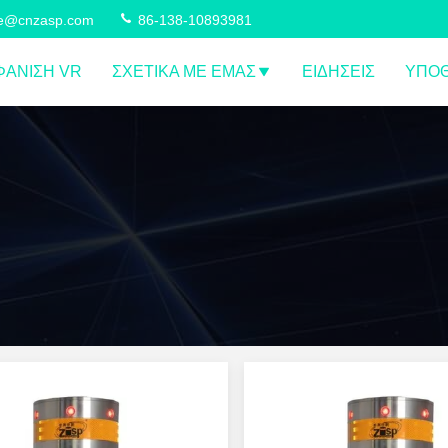
ce@cnzasp.com
86-138-10893981
ΆΝΙΣΗ VR
ΣΧΕΤΙΚΆ ΜΕ ΕΜΆΣ
ΕΙΔΉΣΕΙΣ
ΥΠΟΘ