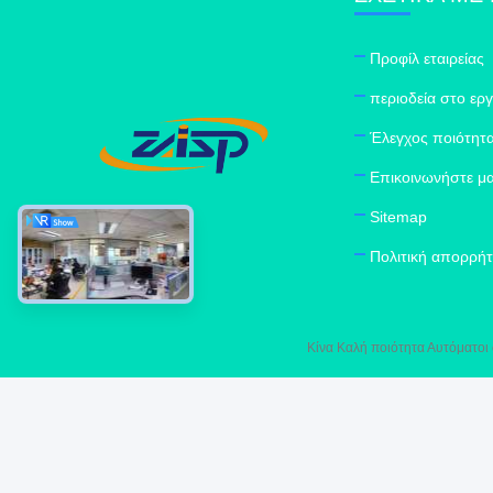
Προφίλ εταιρείας
περιοδεία στο ερ
Έλεγχος ποιότητ
Επικοινωνήστε μα
Sitemap
Πολιτική απορρή
Κίνα Καλή ποιότητα Αυτόματοι 