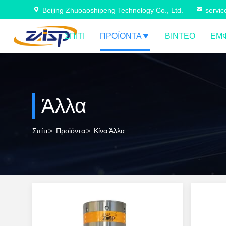
Beijing Zhuoaoshipeng Technology Co., Ltd.
servi
ΣΠΊΤΙ
ΠΡΟΪΌΝΤΑ
ΒΊΝΤΕΟ
ΕΜΦ
Άλλα
Σπίτι
>
Προϊόντα
>
Κίνα Άλλα