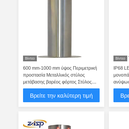
Βίντεο
Βίντεο
600 mm-1000 mm ύψος Περιμετρική
IP68 L
προστασία Μεταλλικός στύλος
μονοπάτ
μετάβασης βαρέος φόρτος Στύλος
ανύψω
ασφάλειας
Βρείτε την καλύτερη τιμή
Βρε