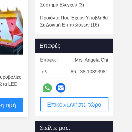
Σύστημα Ελέγχου
(3)
Προϊόντα Που Έχουν Υποβληθεί
Σε Δοκιμή Επιπτώσεων
(16)
Φω'τα Σημάτων Κυκλοφορίας
Επαφές
(1)
Άλλα
(42)
Επαφές:
Mrs. Angela Chi
τηλ:
86-138-10893981
κυροβολίες
φώτα LED
Επικοινωνήστε τώρα
η τιμή
Στείλτε μας.