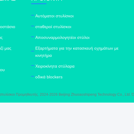
Αυτόματοι στυλίσκοι
γοστάσιο
σταθεροί στυλίσκοι
ας
Αποσυναρμολογητέοι στύλοι
ζί μας
Εξαρτήματα για την κατασκευή οχημάτων με
κινητήρα
Χειροκίνητα στύλαρα
του
οδικά blockers
στυλίσκοι Προμηθευτής. 2024-2026 Beijing Zhuoaoshipeng Technology Co., Ltd. Ό