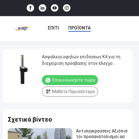
ΣΠΊΤΙ
ΠΡΟΪΌΝΤΑ
ΕΜΦΆΝΙΣΗ VR
ΣΧΕΤΙΚΆ ΜΕ ΕΜΆΣ
Ασφάλεια υψηλών επιδόσεων K4 για τη
Ασφάλεια
διαχείριση πρόσβασης στον έλεγχο
υψηλών
οχήματος
ΕΠΙΣΚΈΨΕΙΣ ΣΤΟ ΕΡΓΟΣΤΆΣΙΟ
επιδόσεων
Επικοινωνήστε τώρα
ΈΛΕΓΧΟΣ ΠΟΙΌΤΗΤΑΣ
K4
Μάθετε Περισσότερα
για
ΕΠΙΚΟΙΝΩΝΉΣΤΕ ΜΑΖΊ ΜΑΣ
τη
διαχείριση
ΕΙΔΉΣΕΙΣ
ΥΠΟΘΈΣΕΙΣ
Σχετικά βίντεο
πρόσβασης
στον
Αντισυγκρούσεις Αξιόπισ
έλεγχο
τοι προσανατολισμοί ασ