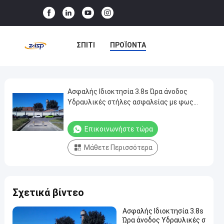
ΣΠΊΤΙ
ΠΡΟΪΌΝΤΑ
ΕΜΦΆΝΙΣΗ VR
ΣΧΕΤΙΚΆ ΜΕ ΕΜΆΣ
Ασφαλής Ιδιοκτησία 3.8s Ώρα άνοδος
Ασφαλής
Υδραυλικές στήλες ασφαλείας με φως
Ιδιοκτησία
LED
ΕΠΙΣΚΈΨΕΙΣ ΣΤΟ ΕΡΓΟΣΤΆΣΙΟ
3.8s
Επικοινωνήστε τώρα
ΈΛΕΓΧΟΣ ΠΟΙΌΤΗΤΑΣ
Ώρα
Μάθετε Περισσότερα
άνοδος
ΕΠΙΚΟΙΝΩΝΉΣΤΕ ΜΑΖΊ ΜΑΣ
Υδραυλικές
στήλες
ΕΙΔΉΣΕΙΣ
ΥΠΟΘΈΣΕΙΣ
Σχετικά βίντεο
ασφαλείας
με
Ασφαλής Ιδιοκτησία 3.8s
φως
Ώρα άνοδος Υδραυλικές σ