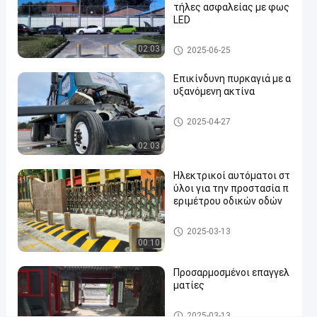
τήλες ασφαλείας με φως
LED
LED
Επικοινωνήστε
Αυτόματοι στυλίσκοι
02:03
2025-06-25
Αυτόματοι
2025-
7
τώρα
στυλίσκοι
06-25
θέα
Συμμετοχή
Επικίνδυνη πυρκαγιά με α
υξανόμενη ακτίνα
#
hydraulic
Πύλη Ανερχόμενης Ακτίνας
2025-04-27
security
02:03
bollards
#
Ηλεκτρικοί αυτόματοι στ
remote
ύλοι για την προστασία π
control
εριμέτρου οδικών οδών
bollards
#
Αυτόματοι στυλίσκοι
2025-03-13
retractable
00:10
driveway
Προσαρμοσμένοι επαγγελ
bollards
ματίες
Αυτόματοι στυλίσκοι
2025-03-13