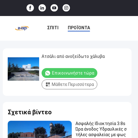
ΣΠΊΤΙ
ΠΡΟΪΌΝΤΑ
ΕΜΦΆΝΙΣΗ VR
ΣΧΕΤΙΚΆ ΜΕ ΕΜΆΣ
Ατσάλι από ανοξείδωτο χάλυβα
Ατσάλι
από
ΕΠΙΣΚΈΨΕΙΣ ΣΤΟ ΕΡΓΟΣΤΆΣΙΟ
Επικοινωνήστε τώρα
ανοξείδωτο
ΈΛΕΓΧΟΣ ΠΟΙΌΤΗΤΑΣ
χάλυβα
Μάθετε Περισσότερα
Επικοινωνήστε
ΕΠΙΚΟΙΝΩΝΉΣΤΕ ΜΑΖΊ ΜΑΣ
Αυτόματοι
2025-
τώρα
στυλίσκοι
03-13
Συμμετοχή
Σχετικά βίντεο
ΕΙΔΉΣΕΙΣ
ΥΠΟΘΈΣΕΙΣ
#
Ασφαλής Ιδιοκτησία 3.8s
hydraulic
Ώρα άνοδος Υδραυλικές σ
τήλες ασφαλείας με φως
security