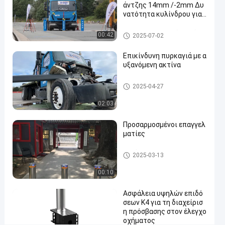
άντζης 14mm /-2mm Δυ
νατότητα κυλίνδρου για
#
ευπροσάρμοστες λύσεις
vehicle
ασφαλείας
Αποσυναρμολογητέοι στύλοι
00:42
2025-07-02
security
post
Επικίνδυνη πυρκαγιά με α
#
υξανόμενη ακτίνα
manual
telescopic
Πύλη Ανερχόμενης Ακτίνας
2025-04-27
bollards
02:03
#
manual
Προσαρμοσμένοι επαγγελ
retractable
ματίες
bollards
Αυτόματοι στυλίσκοι
2025-03-13
00:10
Π
ε
ρ
Ασφάλεια υψηλών επιδό
Μηνύματα
Αφήστε
σεων K4 για τη διαχείρισ
ι
επισκέπτη
μήνυμα.
η πρόσβασης στον έλεγχο
γ
οχήματος
ρ