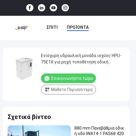
ΣΠΊΤΙ
ΠΡΟΪΌΝΤΑ
ΕΜΦΆΝΙΣΗ VR
ΣΧΕΤΙΚΆ ΜΕ ΕΜΆΣ
Ενίσχυρη υδραυλική μονάδα ισχύος HPU-
Ενίσχυρη
75E1X για ρηχή τοποθέτηση οδική
υδραυλική
εμπόδιο αποκλεισμού Wedge φράγμα
ΕΠΙΣΚΈΨΕΙΣ ΣΤΟ ΕΡΓΟΣΤΆΣΙΟ
μονάδα
Επικοινωνήστε τώρα
ΈΛΕΓΧΟΣ ΠΟΙΌΤΗΤΑΣ
ισχύος
Μάθετε Περισσότερα
HPU-
ΕΠΙΚΟΙΝΩΝΉΣΤΕ ΜΑΖΊ ΜΑΣ
75E1X
για
ΕΙΔΉΣΕΙΣ
ΥΠΟΘΈΣΕΙΣ
Σχετικά βίντεο
ρηχή
τοποθέτηση
880 mm Πανεβάθμια οδικ
οδική
ή οδό IWA14-1 PAS68 420